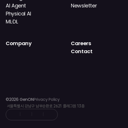
AI Agent
Newsletter
Physical AI
ML·DL
Company
Careers
About
Contact
News
IR
©2026 GenON
Privacy Policy
 서울특별시 강남구 남부순환로 2621 플래그원 13층
|
|
|