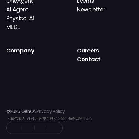
OneAgent
Events
AI Agent
Newsletter
Physical AI
ML·DL
Company
Careers
About
Contact
News
IR
©2026 GenON
Privacy Policy
 서울특별시 강남구 남부순환로 2621 플래그원 13층
|
|
|