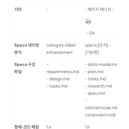
기타
-
- 패키지 매니저 : 
- 
v2
uv
 - Git
Specs 네이밍 
category-label-
specs/[숫자]-
[
방식
enhancement
[기능명]
Specs 구성 
- 
- data-model.md 
단
파일
requirements.md 
- plan.md 
- design.md 
- tasks.md 
- tasks.md
- research.md 
- spec.md 
- 
contracts(api.md, 
component.md)
명세-코드 매핑
1:n
1:n
1: