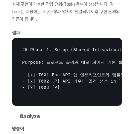
실제 구현이 가능한 작업 단위(Task) 목록이 생성됩니다. 각 
task는 대응하는 요구사항과 명확히 연결되어 이후 구현 단계의 
기준이 됩니다.
결과
## Phase 1: Setup (Shared Infrastructure)

Purpose: 프로젝트 골격과 데모 페이지 기본 틀 구성

- 
[x]
 T001 FastAPI 앱 엔트리포인트와 템플릿/정적 
- 
[x]
 T002 
[P]
 API 라우터 골격 생성 in `src/ap
- 
[x]
 T003 
[P]
Analyze
명령어