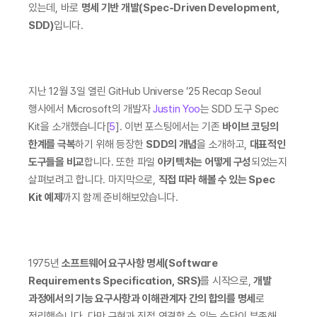
있는데, 바로 
명세 기반 개발(Spec-Driven Development, 
SDD)
입니다.
SDD 도구: GitHub ‘Spec Kit’의 등장
지난 12월 3일 열린 GitHub Universe ’25 Recap Seoul 
행사에서 Microsoft의 개발자 
Justin Yoo
는 SDD 도구 Spec 
Kit을 소개했습니다[
5
]. 이번 포스팅에서는 기존 
바이브 코딩의 
한계를 극복
하기 위해 등장한 
SDD의 개념
을 소개하고, 
대표적인 
도구들을 비교
합니다. 또한 파일 
아키텍처는 어떻게 구성
되었는지 
살펴보려고 합니다. 마지막으로, 
직접 따라 해볼 수 있는 Spec 
Kit 예제
까지 함께 준비해보았습니다.
1. SDD(Spec-Driven Development)란?
1975년 
소프트웨어 요구사항 명세(Software 
Requirements Specification, SRS)
를 시작으로, 
개발 
과정에서의 기능 요구사항과 이해관계자 간의 합의를 명세
로 
정리했습니다. 다만 구현과 직접 연결할 수 있는 수단이 부족해, 