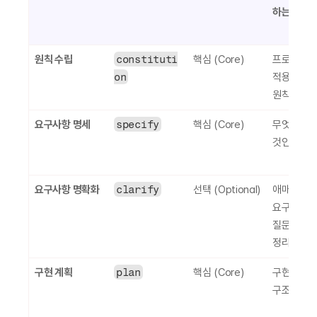
하는 단계인
원칙 수립
constituti
핵심 (Core)
프로젝트 전
on
적용되는 기
원칙 정의
요구사항 명세
specify
핵심 (Core)
무엇을, 왜 
것인지 정
요구사항 명확화
clarify
선택 (Optional)
애매한 
요구사항을
질문과 답변
정리
구현 계획
plan
핵심 (Core)
구현 방법과
구조 결정