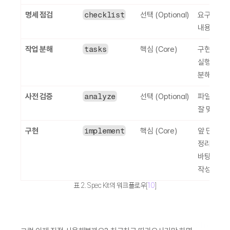
명세 점검
checklist
선택 (Optional)
요구사항과 
내용 점검
작업 분해
tasks
핵심 (Core)
구현 작업을
실행 단위로
분해
사전 검증
analyze
선택 (Optional)
파일 간 내
잘 맞는지 
구현
implement
핵심 (Core)
앞 단계에서
정리한 내용
바탕으로 코
작성하는 
표 2. Spec Kit의 워크플로우[
10
]
[실습] Spec Kit으로 챗봇 개발하기 (소요시간: ~2h)