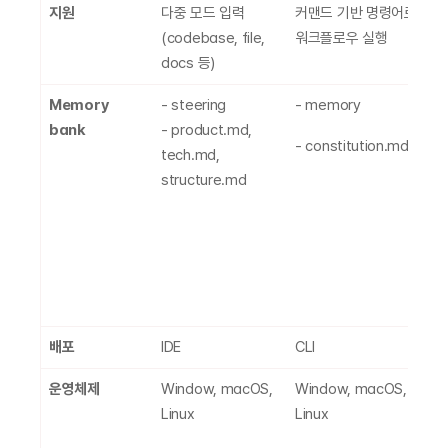
지원
다중 모드 입력
커맨드 기반 명령어로 
C
(codebase, file, 
워크플로우 실행
역
docs 등)
Memory 
- steering
- memory 
- 
bank
- product.md, 
.t
- constitution.md
tech.md, 
- 
structure.md
bo
pl
t
p
-
a
배포
IDE
CLI
CL
운영체제
Window, macOS, 
Window, macOS, 
ma
Linux
Linux
(x
W