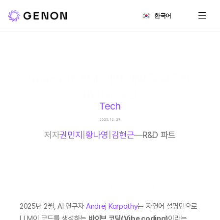
Select Language
한국어
Spec Kit: 명세 기반 개발을 활용한 
바이브 코딩
Tech
2025. 12. 29.
저자
권민지
|
황나영
|
김현근
—
R&D 파트
바이브 코딩의 한계 보완: AI 컨텍스트 파일
(claude.md, agents.md)의 역할
2025년 2월, AI 연구자 
Andrej Karpathy
는 자연어 설명만으로 
LLM이 코드를 생성하는 
바이브 코딩(Vibe coding)
이라는 