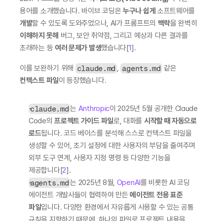
용어를 소개했습니다. 바이브 코딩은 
누구나 쉽게
 소프트웨어를 
개발
할 수 있도록 도와주었으나, AI가 프롬프트의 
맥락
을 완벽히 
이해하지 못해
 버그, 보안 취약점, 그리고 예상과 다른 결과를 
초래하는 등 
여러 문제가 발생
했습니다[
1
].
이를 보완하기 위해 
claude.md
, 
agents.md
 같은 
컨텍스트 파일
이 등장했습니다.
claude.md
는 
Anthropic
이 2025년 5월 공개한 Claude 
Code의 
프로젝트 가이드 파일
로, 대화를 
시작할 때 자동으로 
로드
됩니다. 코드 베이스를 분석해 스스로 컨텍스트 파일을 
생성할 수 있어, 초기 설정에 대한 사용자의 부담을 줄여주며 
외부 도구 연계, 사용자 지정 명령 등 다양한 기능을 
제공합니다[
2
].
agents.md
는 2025년 8월, 
OpenAI
를 비롯한 AI 코딩 
에이전트 개발사들이 협력하여 만든 
에이전트 전용 표준 
파일
입니다. 다양한 환경에서 자유롭게 사용할 수 있는 공통 
규칙을 지향하기 때문에, 하나의 파일로 프로젝트 내용을 