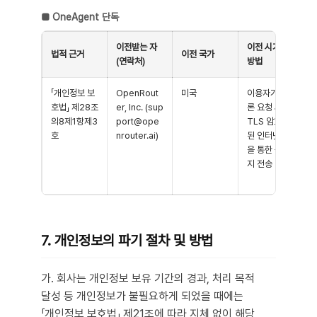
■
OneAgent 단독
이전받는 자
이전 시기 및
법적 근거
이전 국가
(연락처)
방법
「개인정보 보
OpenRout
미국
이용자가 추
호법」 제28조
er, Inc. (sup
론 요청 시점 /
의8제1항제3
port@ope
TLS 암호화
호
nrouter.ai)
된 인터넷망
을 통한 원격
지 전송
7. 개인정보의 파기 절차 및 방법
가. 회사는 개인정보 보유 기간의 경과, 처리 목적
달성 등 개인정보가 불필요하게 되었을 때에는
「개인정보 보호법」 제21조에 따라 지체 없이 해당