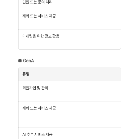
민원 또는 문의 처리
제품·기술 
재화 또는 서비스 제공
서비스, 콘
에 대한 상
마케팅을 위한 광고 활용
신규 서비스
성 정보 제
■
GenA
유형
목적
회원가입 및 관리
회원 가입 
서비스 부정
재화 또는 서비스 제공
Gena 서
스 이용 내
생성·제공 
AI 추론 서비스 제공
AI 모델 