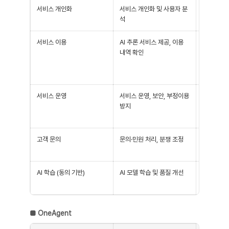
서비스 개인화
서비스 개인화 및 사용자 분
(선택) 출
석
사, 유입경
서비스 이용
AI 추론 서비스 제공, 이용
이용자 입
내역 확인
트, 업로드
AI 응답 
기록
서비스 운영
서비스 운영, 보안, 부정이용
IP주소, 
방지
기 정보(O
식별자), 
고객 문의
문의·민원 처리, 분쟁 조정
문의자 이메
첨부파일
AI 학습 (동의 기반)
AI 모델 학습 및 품질 개선
이용자 입력
록
■
OneAgent