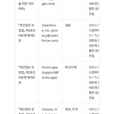
을 위한 처리
gle.com)
네트워크를
위탁)
통한 원격지
전송
「개인정보 보
Salesforc
일본
서비스 이용
호법」 제28조
e, Inc. (priv
시점부터 즉
의8제1항제3
acy@sales
시 / TLS 암
호
force.com)
호화된 전용
네트워크를
통한 원격지
전송
「개인정보 보
Forms.app
튀르키예
서비스 이용
호법」 제28조
(support@f
시점부터 즉
의8제1항제3
orms.app)
시 / TLS 암
호
호화된 전용
네트워크를
통한 원격지
전송
「개인정보 보
Celonis, In
체코, 미국
서비스 이용