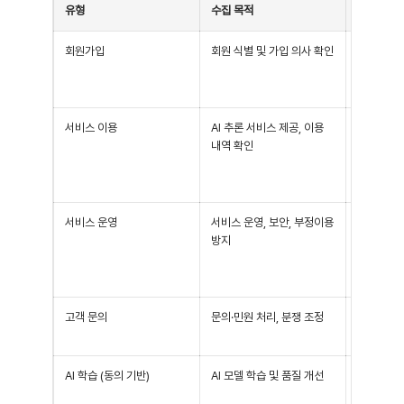
유형
수집 목적
수집 항목
회원가입
회원 식별 및 가입 의사 확인
(필수) 이
사진
서비스 이용
AI 추론 서비스 제공, 이용
이용자 입
내역 확인
트, 업로드
AI 응답 
기록
서비스 운영
서비스 운영, 보안, 부정이용
IP주소, 
방지
기 정보(O
식별자), s
록
고객 문의
문의·민원 처리, 분쟁 조정
문의자 이메
첨부파일
AI 학습 (동의 기반)
AI 모델 학습 및 품질 개선
이용자 입력
록