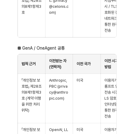
호법」 제28조
c. (privacy
시점부터 즉
의8제1항제3
@celonis.c
시 / TLS 암
호
om)
호화된 전용
네트워크를
통한 원격지
전송
■
GenA / OneAgent 공통
이전받는 자
이전 시기 및
법적 근거
이전 국가
(연락처)
방법
「개인정보 보
Anthropic,
미국
이용자가 프
호법」 제28조
PBC (priva
롬프트 입력·
의8제1항제3
cy@anthro
전송 시점 / T
호 (계약 이행
pic.com)
LS 암호화된
을 위한 처리
인터넷망을
위탁)
통한 원격지
전송
「개인정보 보
OpenAI, LL
미국
이용자가 프