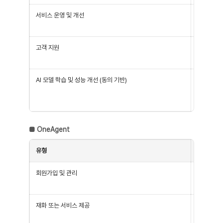
서비스 운영 및 개선
서비스 이용
/ 보안 및
고객 지원
서비스 이용
존 / 공지
AI 모델 학습 및 성능 개선 (동의 기반)
이용자가 입
및 이용 기
/ 신규 A
■
OneAgent
유형
목적
회원가입 및 관리
회원 가입 
서비스 부정
재화 또는 서비스 제공
OneAge
스)의 제공