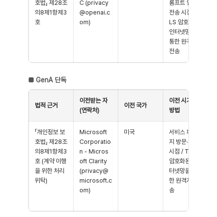
호법」 제28조
C (privacy
롬프트 입력·
의8제1항제3
@openai.c
전송 시점 / T
호
om)
LS 암호화된
인터넷망을
통한 원격지
전송
■
GenA 단독
이전받는 자
이전 시기 및
법적 근거
이전 국가
(연락처)
방법
「개인정보 보
Microsoft
미국
서비스 페이
호법」 제28조
Corporatio
지 방문∙이용
의8제1항제3
n - Micros
시점 / TLS
호 (계약 이행
oft Clarity
암호화된 인
을 위한 처리
(privacy@
터넷망을 통
위탁)
microsoft.c
한 원격지 전
om)
송