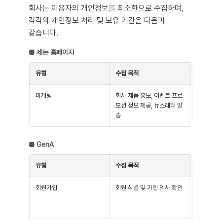
회사는 이용자의 개인정보를 최소한으로 수집하며,
각각의 개인정보 처리 및 보유 기간은 다음과
같습니다.
■
제논 홈페이지
유형
수집 목적
수집 항목
마케팅
회사 제품 홍보, 이벤트·프로
(필수) 이
모션 정보 제공, 뉴스레터 발
사, 전화번
송
서
■
GenA
유형
수집 목적
수집 항목
회원가입
회원 식별 및 가입 의사 확인
(필수) 이
필 이미지,
유 식별자