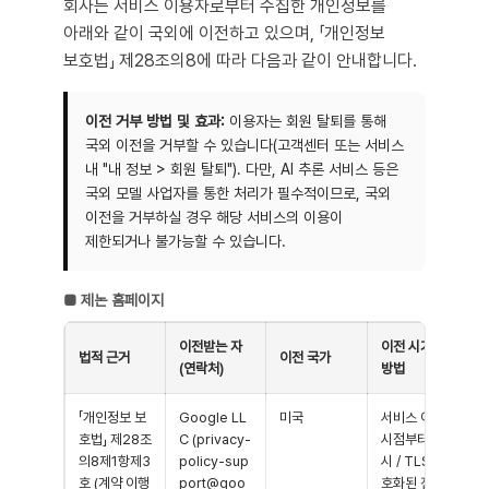
회사는 서비스 이용자로부터 수집한 개인정보를
아래와 같이 국외에 이전하고 있으며, 「개인정보
보호법」 제28조의8에 따라 다음과 같이 안내합니다.
이전 거부 방법 및 효과:
이용자는 회원 탈퇴를 통해
국외 이전을 거부할 수 있습니다(고객센터 또는 서비스
내 "내 정보 > 회원 탈퇴"). 다만, AI 추론 서비스 등은
국외 모델 사업자를 통한 처리가 필수적이므로, 국외
이전을 거부하실 경우 해당 서비스의 이용이
제한되거나 불가능할 수 있습니다.
■
제논 홈페이지
이전받는 자
이전 시기 및
법적 근거
이전 국가
(연락처)
방법
「개인정보 보
Google LL
미국
서비스 이용
호법」 제28조
C (privacy-
시점부터 즉
의8제1항제3
policy-sup
시 / TLS 암
호 (계약 이행
port@goo
호화된 전용