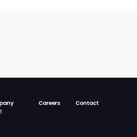
pany
Careers
Contact
t
s