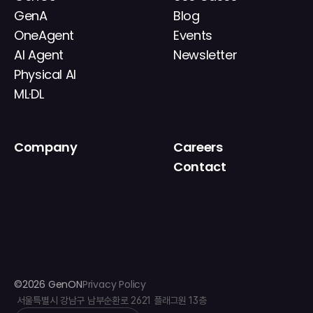
GenA
Blog
OneAgent
Events
AI Agent
Newsletter
Physical AI
ML·DL
Company
Careers
About
Contact
News
IR
©2026 GenON
Privacy Policy
 서울특별시 강남구 남부순환로 2621 플래그원 13층