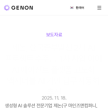
Select Language
한국어
보도자료
제논, 한국중부발전 2차 AI 
프로젝트 수주…  1차 사업 이어 
AI 에이전트 플랫폼 고도화·
액셔너블 AI 기반 업무 자동화 
추진
2025. 11. 18.
생성형 AI 솔루션 전문기업 제논(구 마인즈앤컴퍼니, 