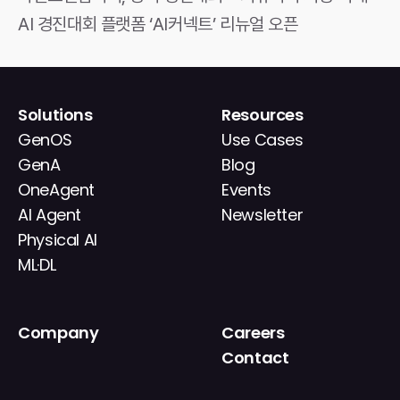
AI 경진대회 플랫폼 ‘AI커넥트’ 리뉴얼 오픈
Solutions
Resources
GenOS
Use Cases
GenA
Blog
OneAgent
Events
AI Agent
Newsletter
Physical AI
ML·DL
Company
Careers
About
Contact
News