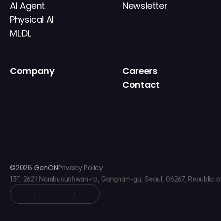
AI Agent
Newsletter
Physical AI
ML·DL
Company
Careers
About
Contact
News
IR
©2026 GenON
Privacy Policy
13F, 2621 Nambusunhwan-ro, Gangnam-gu, Seoul, 06267, Republic o
|
|
|