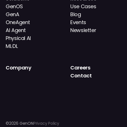
GenOS
Use Cases
GenA
Blog
OneAgent
Events
AI Agent
Newsletter
Physical AI
ML·DL
Company
Careers
About
Contact
News
IR
©2026 GenON
Privacy Policy