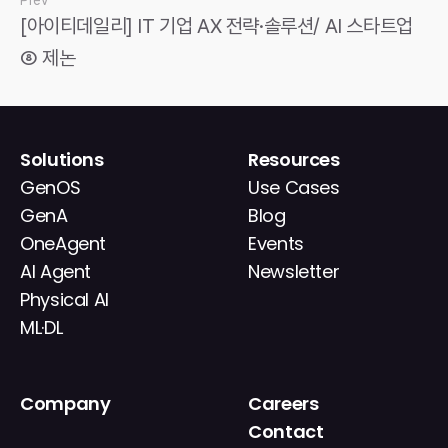
[아이티데일리] IT 기업 AX 전략·솔루션/ AI 스타트업 
⑧ 제논
Solutions
Resources
GenOS
Use Cases
GenA
Blog
OneAgent
Events
AI Agent
Newsletter
Physical AI
ML·DL
Company
Careers
About
Contact