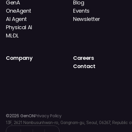
GenA
Blog
OneAgent
Events
AI Agent
Newsletter
Physical AI
ML·DL
Company
Careers
About
Contact
News
IR
©2026 GenON
Privacy Policy
13F, 2621 Nambusunhwan-ro, Gangnam-gu, Seoul, 06267, Republic o
|
|
|